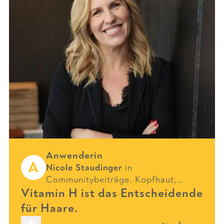
Anwenderin
A
Nicole Staudinger
in
Communitybeiträge
,
Kopfhaut
,
Vitamin H ist das Entscheidende
Erkrankungen
und
Haarpflege
für Haare.