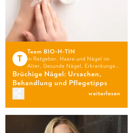
Team BIO-H-TIN
T
in
Ratgeber
,
Haare und Nägel im
Alter
,
Gesunde Nägel
,
Erkrankungen
Brüchige Nägel: Ursachen,
und
Nagelpflege
Behandlung und Pflegetipps
weiterlesen