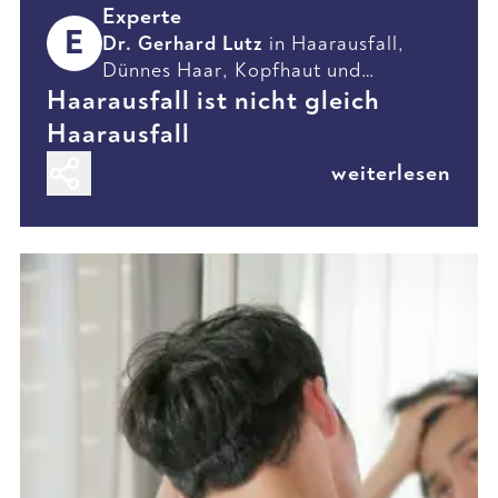
Experte
E
Dr. Gerhard Lutz
in
Haarausfall
,
Dünnes Haar
,
Kopfhaut
und
Haarausfall ist nicht gleich
Erkrankungen
Haarausfall
weiterlesen