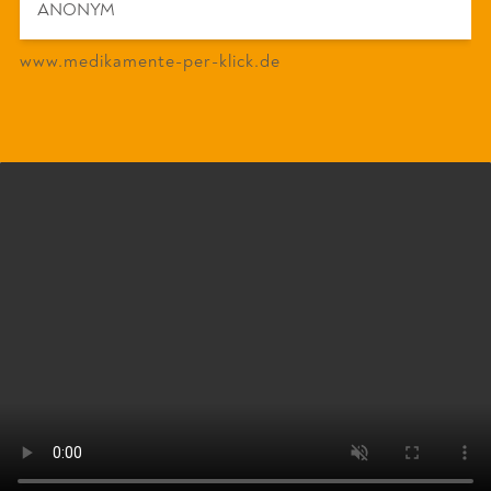
ANONYM
www.medikamente-per-klick.de