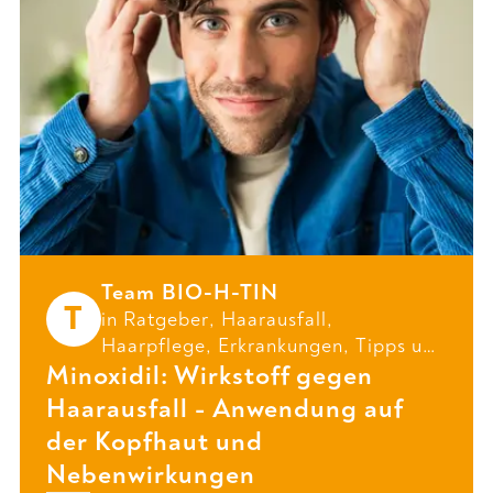
Team BIO-H-TIN
T
in
Ratgeber
,
Haarausfall
,
Haarpflege
,
Erkrankungen
,
Tipps
und
Minoxidil: Wirkstoff gegen
Kopfhaut
Haarausfall - Anwendung auf
der Kopfhaut und
Nebenwirkungen