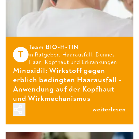
Team BIO-H-TIN
T
in
Ratgeber
,
Haarausfall
,
Dünnes
Haar
,
Kopfhaut
und
Erkrankungen
Minoxidil: Wirkstoff gegen
erblich bedingten Haarausfall -
Anwendung auf der Kopfhaut
und Wirkmechanismus
weiterlesen