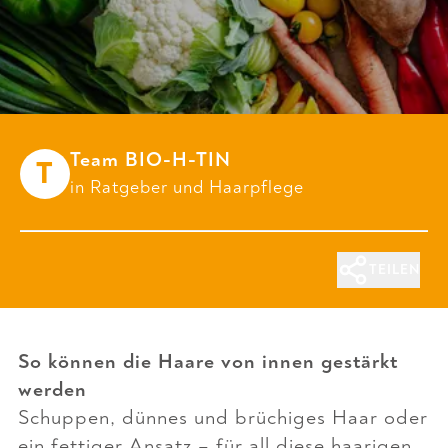
Team BIO-H-TIN
T
in
Ratgeber
und
Haarpflege
TEILEN
So können die Haare von innen gestärkt
werden
Schuppen, dünnes und brüchiges Haar oder
ein fettiger Ansatz – für all diese haarigen