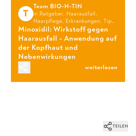
Team BIO-H-TIN
T
in
Ratgeber
,
Haarausfall
,
Haarpflege
,
Erkrankungen
,
Tipps
Minoxidil: Wirkstoff gegen
und
Kopfhaut
Haarausfall - Anwendung auf
der Kopfhaut und
Nebenwirkungen
weiterlesen
TEILEN